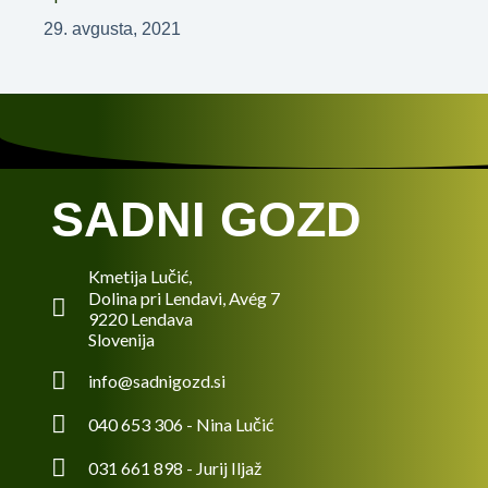
29. avgusta, 2021
SADNI GOZD
Kmetija Lučić,
Dolina pri Lendavi, Avég 7
9220 Lendava
Slovenija
info@sadnigozd.si
040 653 306 - Nina Lučić
031 661 898 - Jurij Iljaž