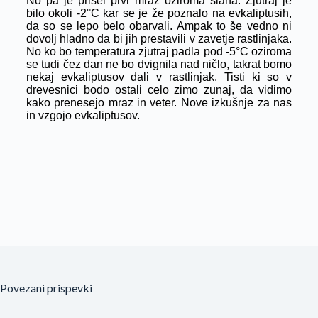
No pa je prišel prvi mraz oziroma slana. Zjutraj je
bilo okoli -2°C kar se je že poznalo na evkaliptusih,
da so se lepo belo obarvali. Ampak to še vedno ni
dovolj hladno da bi jih prestavili v zavetje rastlinjaka.
No ko bo temperatura zjutraj padla pod -5°C oziroma
se tudi čez dan ne bo dvignila nad ničlo, takrat bomo
nekaj evkaliptusov dali v rastlinjak. Tisti ki so v
drevesnici bodo ostali celo zimo zunaj, da vidimo
kako prenesejo mraz in veter. Nove izkušnje za nas
in vzgojo evkaliptusov.
Povezani prispevki